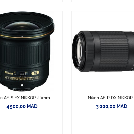
on AF-S FX NIKKOR 20mm...
Nikon AF-P DX NIKKOR..
4 500,00 MAD
3 000,00 MAD
Prix
Prix