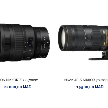
KON NIKKOR Z 24-70mm...
Nikon AF-S NIKKOR 70-200
22 000,00 MAD
19 500,00 MAD
Prix
Prix