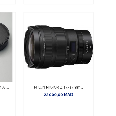
AF...
NIKON NIKKOR Z 14-24mm...
22 000,00 MAD
Prix