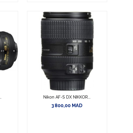
.
Nikon AF-S DX NIKKOR...
3 800,00 MAD
Prix