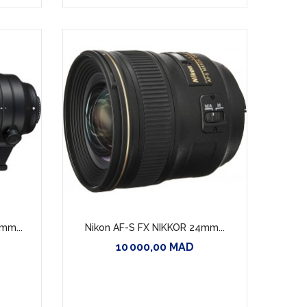
mm...
Nikon AF-S FX NIKKOR 24mm...
10 000,00 MAD
Prix