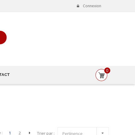
Connexion
0
TACT

 :
1
2
Trier par :
Pertinence