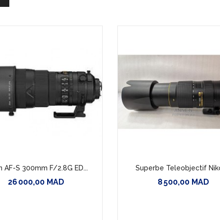
Panasonic S5 Mark II...
15 000,00 MAD
n AF-S 300mm F/2.8G ED...
Superbe Teleobjectif Niko
26 000,00 MAD
8 500,00 MAD
Prix
Prix