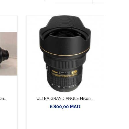
n...
ULTRA GRAND ANGLE Nikon...
6 800,00 MAD
Prix