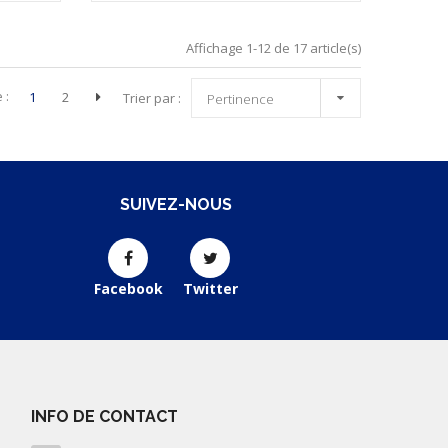
Affichage 1-12 de 17 article(s)

 :
1
2
Trier par :
Pertinence
SUIVEZ-NOUS
Facebook
Twitter
INFO DE CONTACT