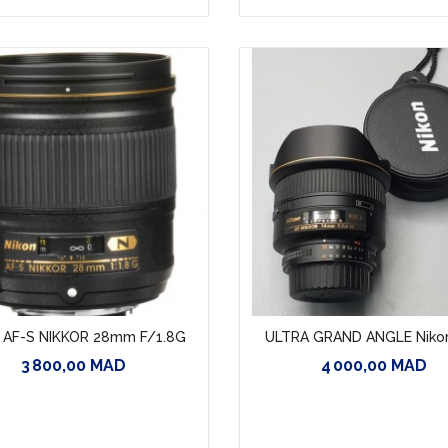
n AF-S NIKKOR 28mm F/1.8G
ULTRA GRAND ANGLE Nikon 
3 800,00 MAD
4 000,00 MAD
Prix
Prix