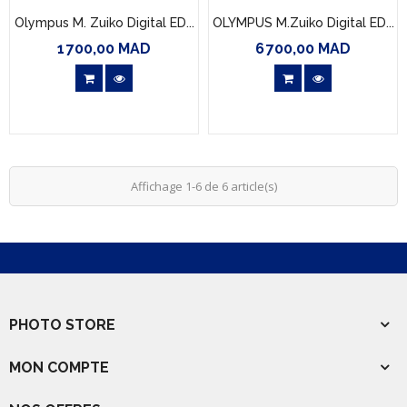
Olympus M. Zuiko Digital ED...
OLYMPUS M.Zuiko Digital ED...
1 700,00 MAD
6 700,00 MAD
Prix
Prix
Affichage 1-6 de 6 article(s)
PHOTO STORE
MON COMPTE