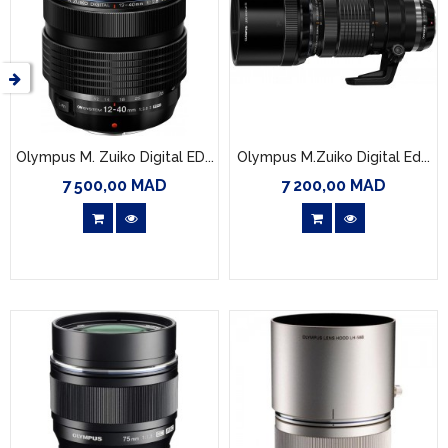
Olympus M. Zuiko Digital ED...
Olympus M.Zuiko Digital Ed...
7 500,00 MAD
7 200,00 MAD
Prix
Prix