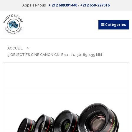
Appelez-nous :
+ 212 689391440
/
+212 650-227516
Catégories
ACCUEIL
5 OBJECTIFS CINE CANON CN-E 14-24-50-85-135 MM